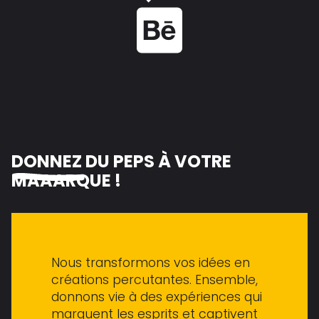
Voir le projet sur Behance
DONNEZ
DU PEPS À VOTRE
M
A
RQUE !
Nous transformons vos idées en
créations percutantes. Ensemble,
donnons vie à des expériences qui
marquent les esprits et captivent