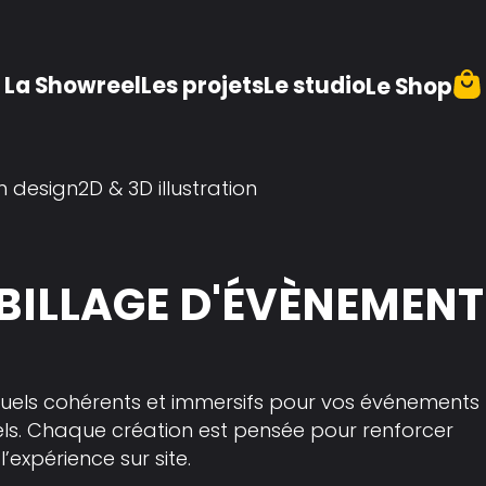
La Showreel
Les projets
Le studio
Le Shop
n design
2D & 3D illustration
BILLAGE D'ÉVÈNEMENT
uels cohérents et immersifs pour vos événements
nnels. Chaque création est pensée pour renforcer
’expérience sur site.