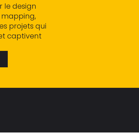
 le design
o mapping,
s projets qui
et captivent