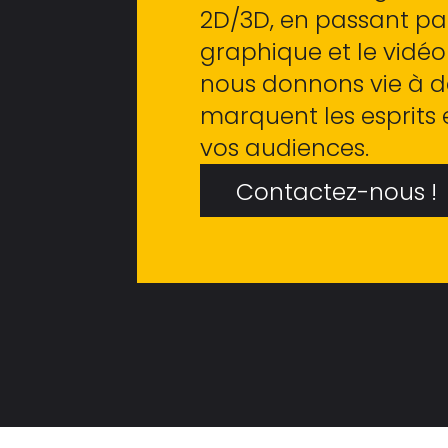
2D/3D, en passant par
graphique et le vidé
nous donnons vie à de
marquent les esprits 
vos audiences.
Contactez-nous !