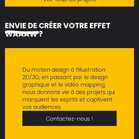
ENVIE DE
CRÉER VOTRE EFFET
WAAAW ?
Du motion design à l’illustration
2D/3D, en passant par le design
graphique et le vidéo mapping,
nous donnons vie à des projets qui
marquent les esprits et captivent
vos audiences.
Contactez-nous !