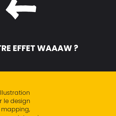
TRE EFFET WAAAW ?
llustration
 le design
o mapping,