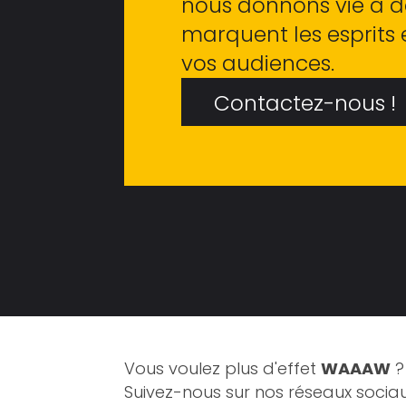
nous donnons vie à de
marquent les esprits 
vos audiences.
Contactez-nous !
Vous voulez plus d'effet
WAAAW
?
Suivez-nous sur nos réseaux sociau