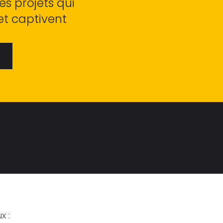
s projets qui
et captivent
x :