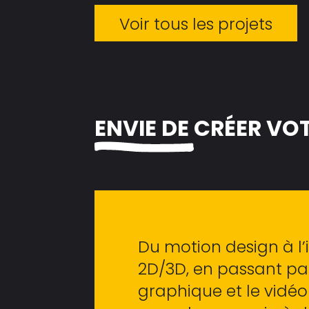
Voir tous les projets
ENVIE DE
CRÉER VO
Du motion design à l’i
2D/3D, en passant par
graphique et le vidé