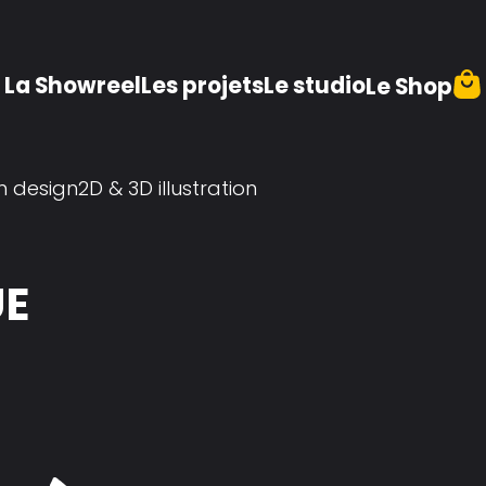
La Showreel
Les projets
Le studio
Le Shop
n design
2D & 3D illustration
UE