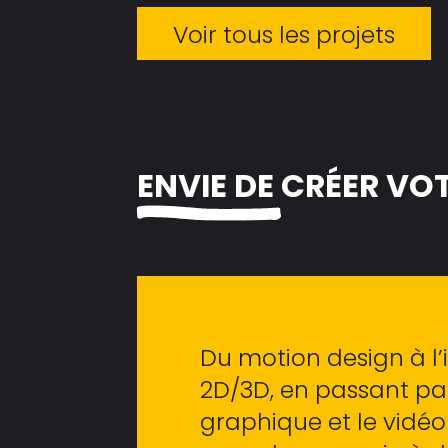
Voir tous les projets
ENVIE DE
CRÉER VO
Du motion design à l’i
2D/3D, en passant par
graphique et le vidé