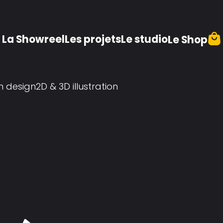
La Showreel
Les projets
Le studio
Le Shop
n design
2D & 3D illustration