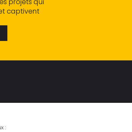
s projets qui
et captivent
x :