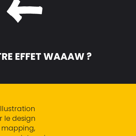
TRE EFFET WAAAW ?
llustration
 le design
o mapping,