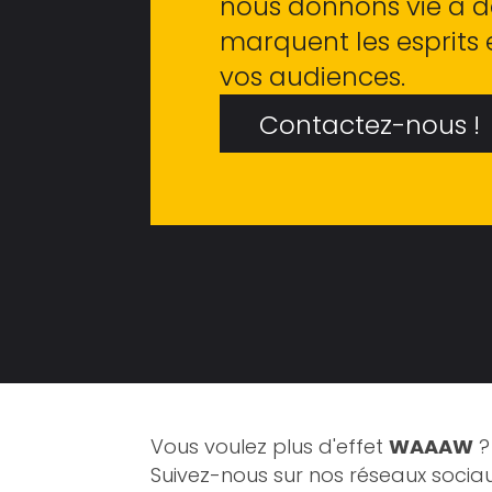
nous donnons vie à de
marquent les esprits 
vos audiences.
Contactez-nous !
Vous voulez plus d'effet
WAAAW
?
Suivez-nous sur nos réseaux sociau